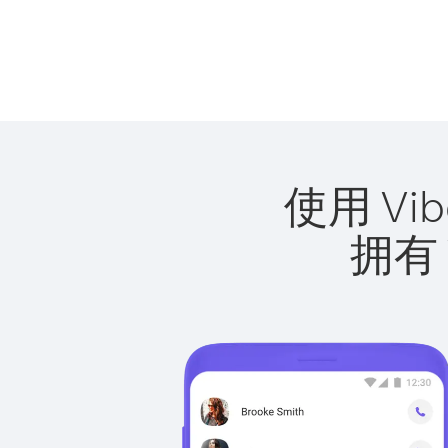
使用 Vi
拥有 