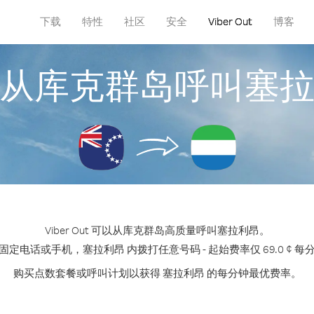
下载
特性
社区
安全
Viber Out
博客
从库克群岛呼叫塞
Viber Out 可以从库克群岛高质量呼叫塞拉利昂。
固定电话或手机，塞拉利昂 内拨打任意号码 - 起始费率仅 69.0 ¢ 每
购买点数套餐或呼叫计划以获得 塞拉利昂 的每分钟最优费率。