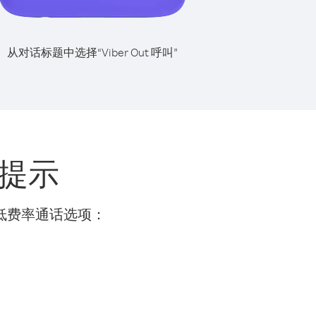
从对话标题中选择“Viber Out 呼叫”
提示
的低费率通话选项：