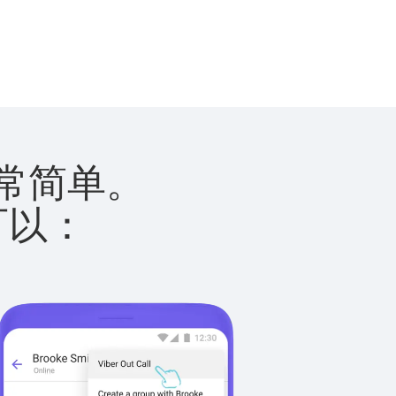
昂非常简单。
您可以：