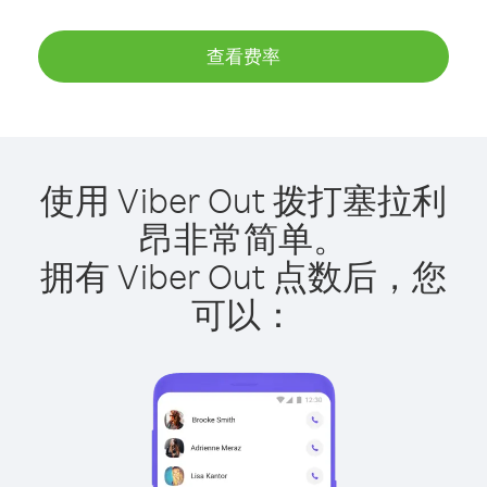
查看费率
使用 Viber Out 拨打塞拉利
昂非常简单。
拥有 Viber Out 点数后，您
可以：