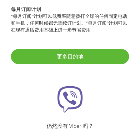
每月订阅计划
“每月订阅”计划可以低费率随意拨打全球的任何固定电话
和手机，任何时候都无需续订计划。“每月订阅”计划可以
在现有通话费用基础上进一步节省费用
更多目的地
仍然没有 Viber 吗？