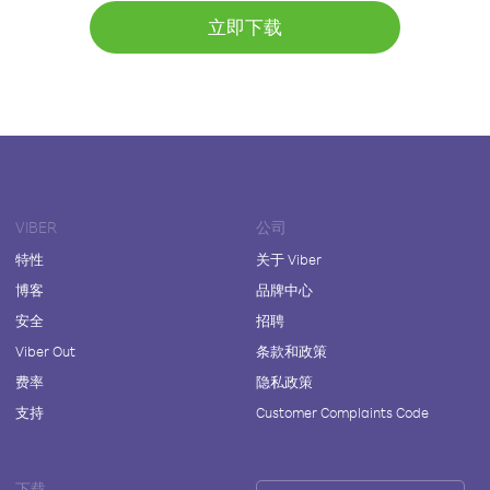
立即下载
VIBER
公司
特性
关于 Viber
博客
品牌中心
安全
招聘
Viber Out
条款和政策
费率
隐私政策
支持
Customer Complaints Code
下载