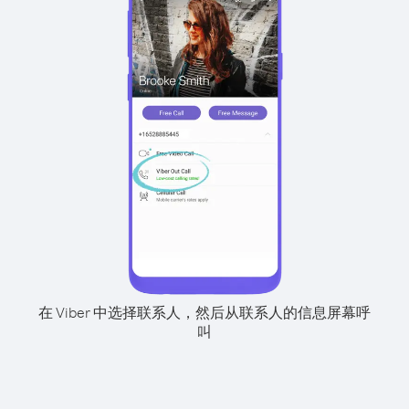
在 Viber 中选择联系人，然后从联系人的信息屏幕呼
叫