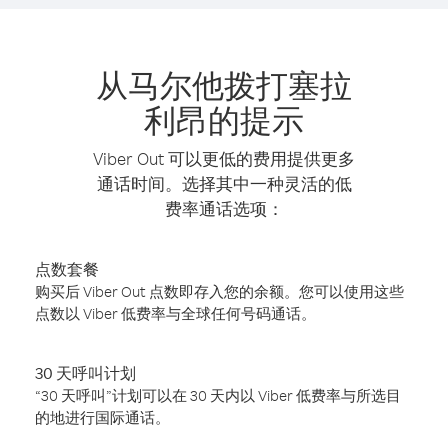
从马尔他拨打塞拉
利昂的提示
Viber Out 可以更低的费用提供更多
通话时间。选择其中一种灵活的低
费率通话选项：
点数套餐
购买后 Viber Out 点数即存入您的余额。您可以使用这些
点数以 Viber 低费率与全球任何号码通话。
30 天呼叫计划
“30 天呼叫”计划可以在 30 天内以 Viber 低费率与所选目
的地进行国际通话。