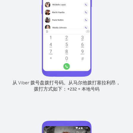
从 Viber 拨号盘拨打号码。
从马尔他拨打塞拉利昂，
拨打方式如下：
+
+
232
本地号码