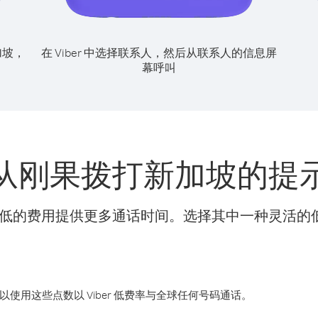
加坡，
在 Viber 中选择联系人，然后从联系人的信息屏
幕呼叫
从刚果拨打新加坡的提
t 可以更低的费用提供更多通话时间。选择其中一种灵活
您可以使用这些点数以 Viber 低费率与全球任何号码通话。