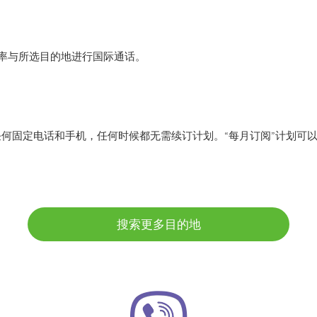
r 低费率与所选目的地进行国际通话。
任何固定电话和手机，任何时候都无需续订计划。“每月订阅”计划可
搜索更多目的地