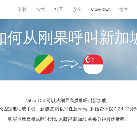
下载
特性
社区
安全
Viber Out
博客
如何从刚果呼叫新加
Viber Out 可以从刚果高质量呼叫新加坡。
论固定电话或手机，新加坡 内拨打任意号码 - 起始费率仅 2.2 ¢ 每分
购买点数套餐或呼叫计划以获得 新加坡 的每分钟最优费率。