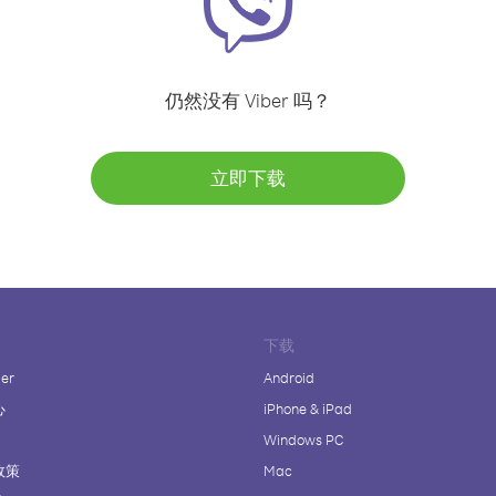
仍然没有 Viber 吗？
立即下载
下载
er
Android
心
iPhone & iPad
Windows PC
政策
Mac