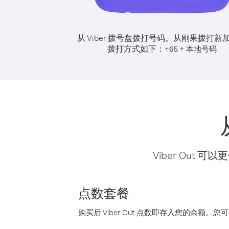
从 Viber 拨号盘拨打号码。
从刚果拨打新
拨打方式如下：
+
+
65
本地号码
Viber Ou
点数套餐
购买后 Viber Out 点数即存入您的余额。