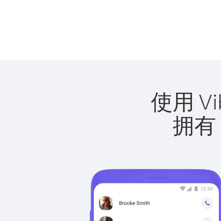
使用 V
拥有 