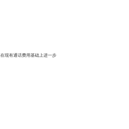
以在现有通话费用基础上进一步