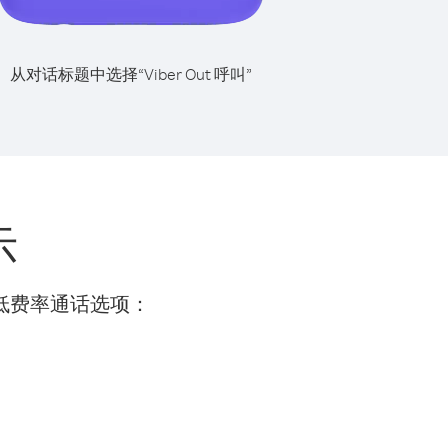
从对话标题中选择“Viber Out 呼叫”
示
的低费率通话选项：