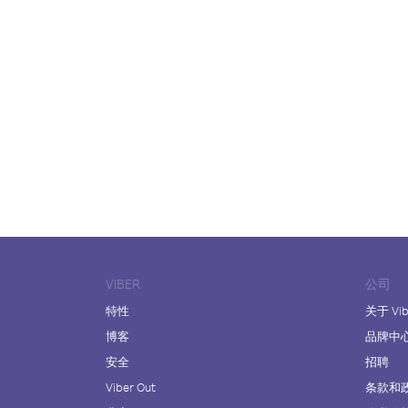
VIBER
公司
特性
关于 Vib
博客
品牌中
安全
招聘
Viber Out
条款和