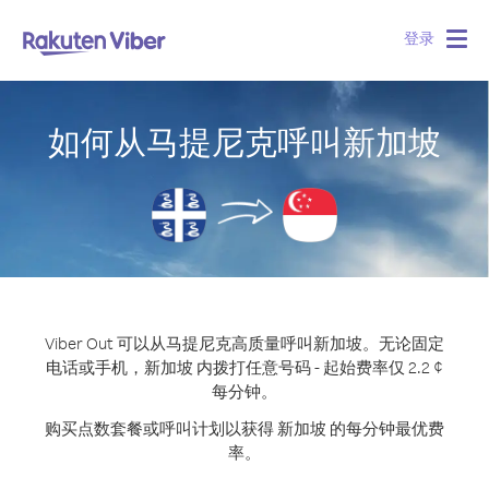
登录
Togg
navig
如何从马提尼克呼叫新加坡
Viber Out 可以从马提尼克高质量呼叫新加坡。
无论固定
电话或手机，新加坡 内拨打任意号码 - 起始费率仅 2.2 ¢
每分钟。
购买点数套餐或呼叫计划以获得 新加坡 的每分钟最优费
率。