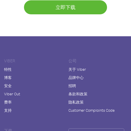
立即下载
VIBER
公司
特性
关于 Viber
博客
品牌中心
安全
招聘
Viber Out
条款和政策
费率
隐私政策
支持
Customer Complaints Code
下载