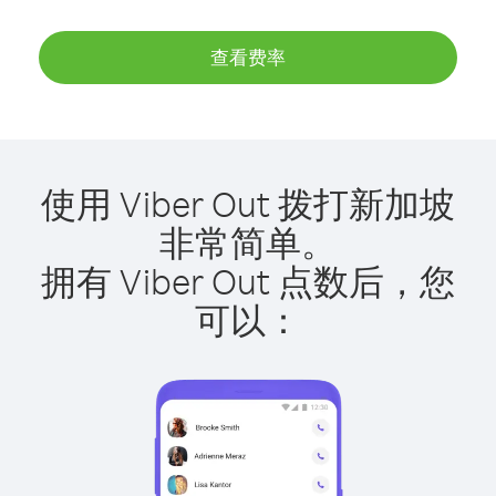
查看费率
使用 Viber Out 拨打新加坡
非常简单。
拥有 Viber Out 点数后，您
可以：