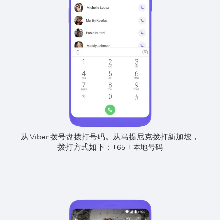
从 Viber 拨号盘拨打号码。
从马提尼克拨打新加坡，
拨打方式如下：
+
+
65
本地号码