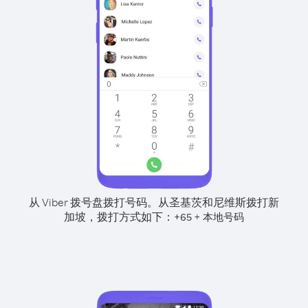
从 Viber 拨号盘拨打号码。
从圣基茨和尼维斯拨打新
加坡，拨打方式如下：
+
+
65
本地号码