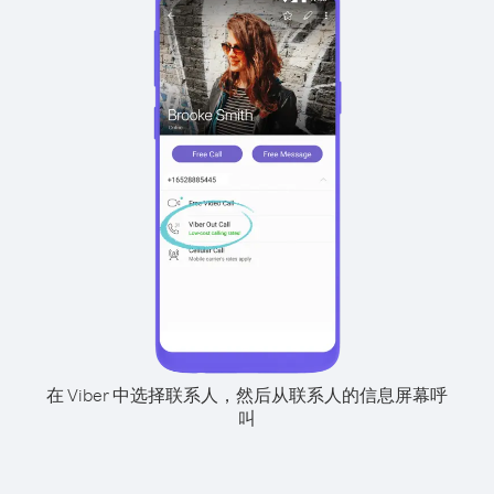
在 Viber 中选择联系人，然后从联系人的信息屏幕呼
叫