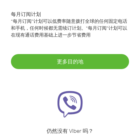
每月订阅计划
“每月订阅”计划可以低费率随意拨打全球的任何固定电话
和手机，任何时候都无需续订计划。“每月订阅”计划可以
在现有通话费用基础上进一步节省费用
更多目的地
仍然没有 Viber 吗？