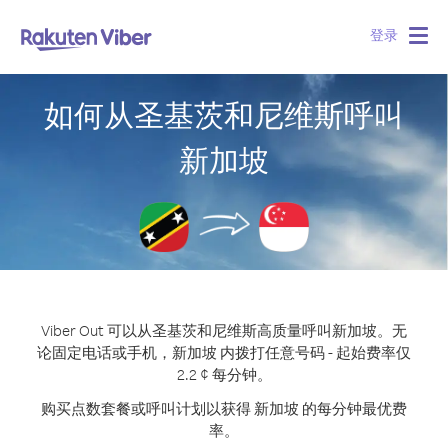
登录
Togg
navig
如何从圣基茨和尼维斯呼叫
新加坡
Viber Out 可以从圣基茨和尼维斯高质量呼叫新加坡。
无
论固定电话或手机，新加坡 内拨打任意号码 - 起始费率仅
2.2 ¢ 每分钟。
购买点数套餐或呼叫计划以获得 新加坡 的每分钟最优费
率。