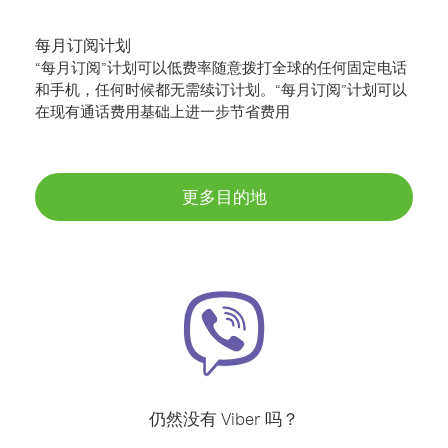
每月订阅计划
“每月订阅”计划可以低费率随意拨打全球的任何固定电话
和手机，任何时候都无需续订计划。“每月订阅”计划可以
在现有通话费用基础上进一步节省费用
更多目的地
仍然没有 Viber 吗？