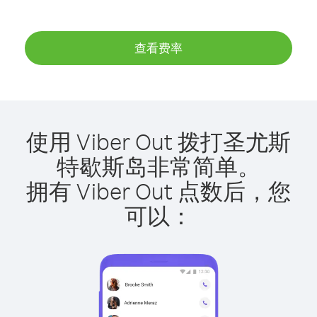
查看费率
使用 Viber Out 拨打圣尤斯
特歇斯岛非常简单。
拥有 Viber Out 点数后，您
可以：