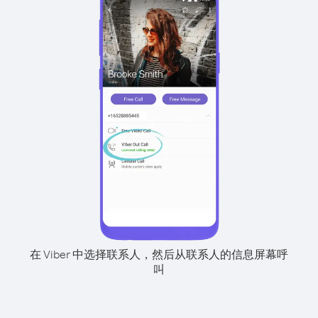
在 Viber 中选择联系人，然后从联系人的信息屏幕呼
叫