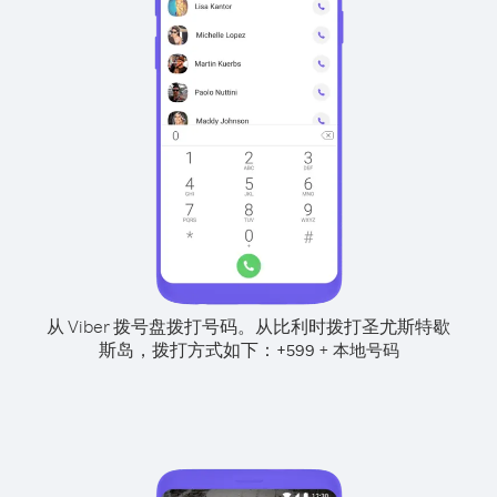
从 Viber 拨号盘拨打号码。
从比利时拨打圣尤斯特歇
斯岛，拨打方式如下：
+
+
599
本地号码