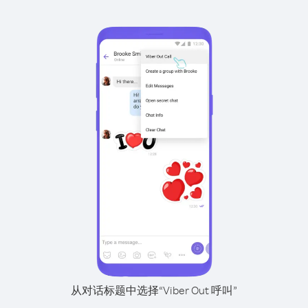
从对话标题中选择“Viber Out 呼叫”