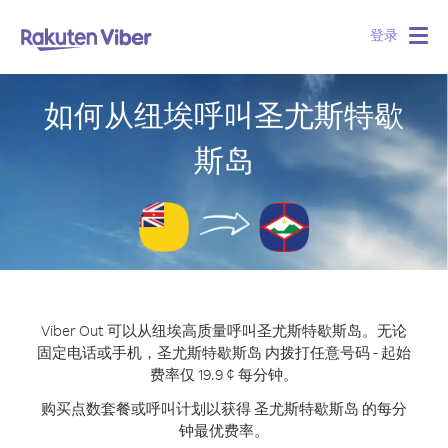
登录
Togg
navig
如何从纽埃呼叫圣尤斯特歇
斯岛
Viber Out 可以从纽埃高质量呼叫圣尤斯特歇斯岛。
无论
固定电话或手机，圣尤斯特歇斯岛 内拨打任意号码 - 起始
费率仅 19.9 ¢ 每分钟。
购买点数套餐或呼叫计划以获得 圣尤斯特歇斯岛 的每分
钟最优费率。