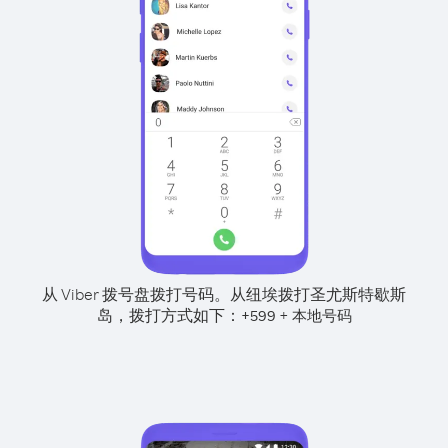
从 Viber 拨号盘拨打号码。
从纽埃拨打圣尤斯特歇斯
岛，拨打方式如下：
+
+
599
本地号码