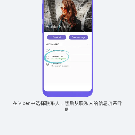
在 Viber 中选择联系人，然后从联系人的信息屏幕呼
叫