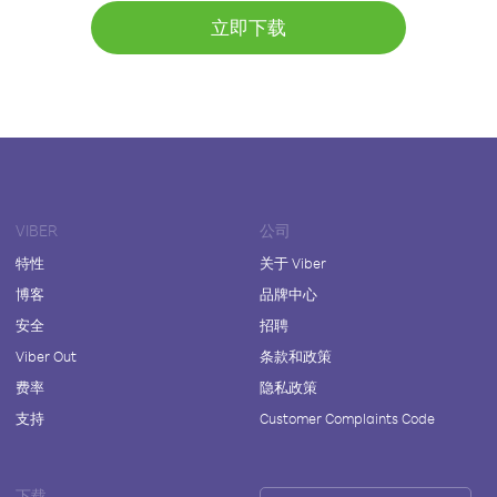
立即下载
VIBER
公司
特性
关于 Viber
博客
品牌中心
安全
招聘
Viber Out
条款和政策
费率
隐私政策
支持
Customer Complaints Code
下载