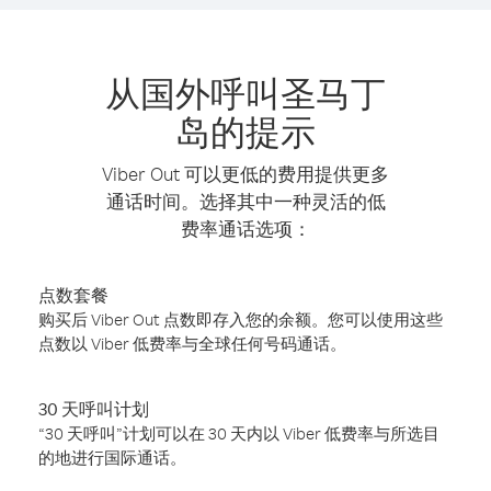
从国外呼叫圣马丁
岛的提示
Viber Out 可以更低的费用提供更多
通话时间。选择其中一种灵活的低
费率通话选项：
点数套餐
购买后 Viber Out 点数即存入您的余额。您可以使用这些
点数以 Viber 低费率与全球任何号码通话。
30 天呼叫计划
“30 天呼叫”计划可以在 30 天内以 Viber 低费率与所选目
的地进行国际通话。