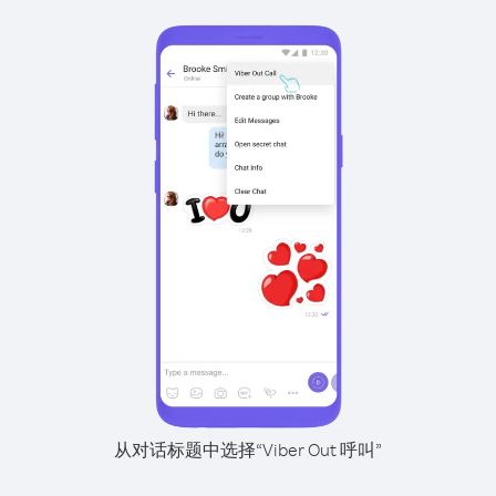
从对话标题中选择“Viber Out 呼叫”