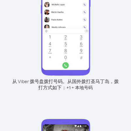
从 Viber 拨号盘拨打号码。
从国外拨打圣马丁岛，拨
打方式如下：
+
+
1
本地号码