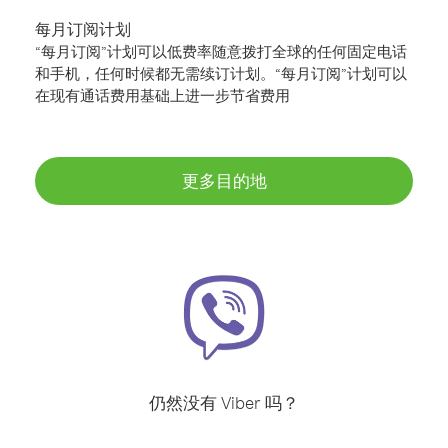
每月订阅计划
“每月订阅”计划可以低费率随意拨打全球的任何固定电话
和手机，任何时候都无需续订计划。“每月订阅”计划可以
在现有通话费用基础上进一步节省费用
更多目的地
仍然没有 Viber 吗？