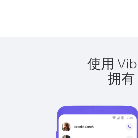
使用 Vi
拥有 