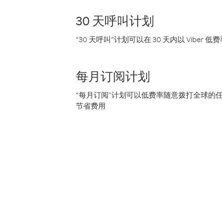
30 天呼叫计划
“30 天呼叫”计划可以在 30 天内以 Vibe
每月订阅计划
“每月订阅”计划可以低费率随意拨打全球的
节省费用