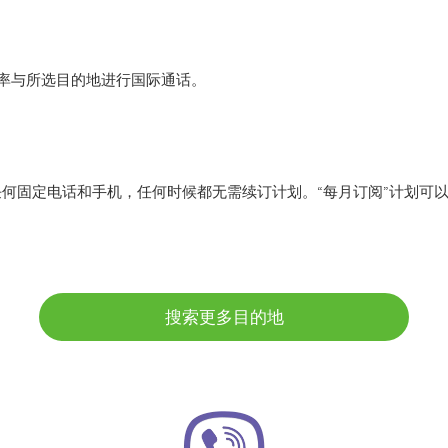
r 低费率与所选目的地进行国际通话。
任何固定电话和手机，任何时候都无需续订计划。“每月订阅”计划可
搜索更多目的地