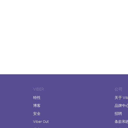
VIBER
公司
特性
关于 Vib
博客
品牌中
安全
招聘
Viber Out
条款和