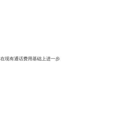
以在现有通话费用基础上进一步