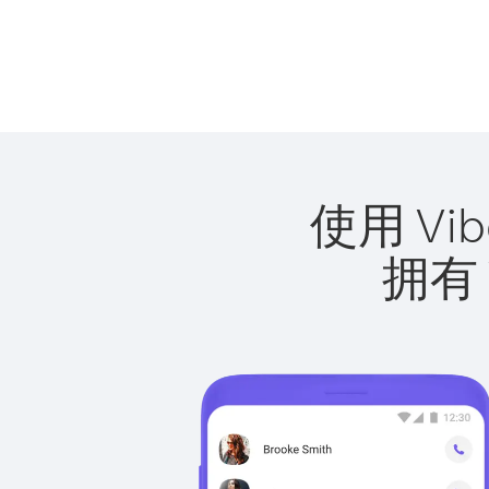
使用 Vi
拥有 