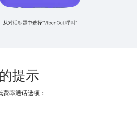
从对话标题中选择“Viber Out 呼叫”
的提示
的低费率通话选项：