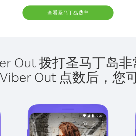
查看圣马丁岛费率
ber Out 拨打圣马丁
Viber Out 点数后，