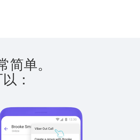
岛非常简单。
您可以：