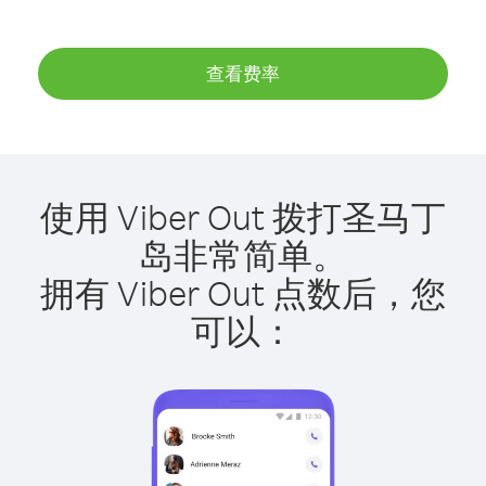
查看费率
使用 Viber Out 拨打圣马丁
岛非常简单。
拥有 Viber Out 点数后，您
可以：