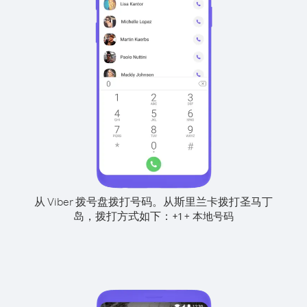
从 Viber 拨号盘拨打号码。
从斯里兰卡拨打圣马丁
岛，拨打方式如下：
+
+
1
本地号码