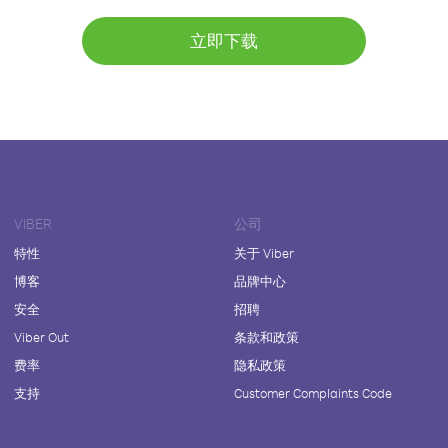
立即下载
VIBER
公司
特性
关于 Viber
博客
品牌中心
安全
招聘
Viber Out
条款和政策
费率
隐私政策
支持
Customer Complaints Code