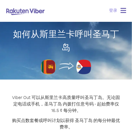
登录
Togg
navig
如何从斯里兰卡呼叫圣马丁
岛
Viber Out 可以从斯里兰卡高质量呼叫圣马丁岛。
无论固
定电话或手机，圣马丁岛 内拨打任意号码 - 起始费率仅
16.5 ¢ 每分钟。
购买点数套餐或呼叫计划以获得 圣马丁岛 的每分钟最优
费率。