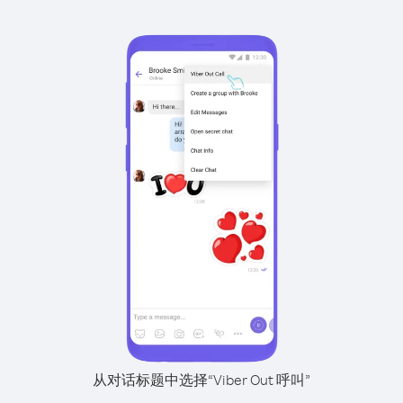
从对话标题中选择“Viber Out 呼叫”