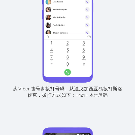
从 Viber 拨号盘拨打号码。
从迪戈加西亚岛拨打斯洛
伐克，拨打方式如下：
+
+
421
本地号码