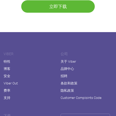
立即下载
VIBER
公司
特性
关于 Viber
博客
品牌中心
安全
招聘
Viber Out
条款和政策
费率
隐私政策
支持
Customer Complaints Code
下载