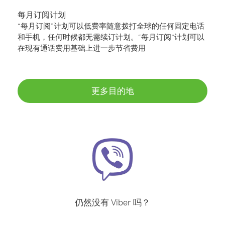
每月订阅计划
“每月订阅”计划可以低费率随意拨打全球的任何固定电话
和手机，任何时候都无需续订计划。“每月订阅”计划可以
在现有通话费用基础上进一步节省费用
更多目的地
仍然没有 Viber 吗？