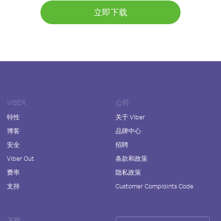
立即下载
VIBER
公司
特性
关于 Viber
博客
品牌中心
安全
招聘
Viber Out
条款和政策
费率
隐私政策
支持
Customer Complaints Code
下载