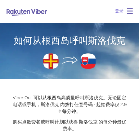
登录
Togg
navig
如何从根西岛呼叫斯洛伐克
Viber Out 可以从根西岛高质量呼叫斯洛伐克。
无论固定
电话或手机，斯洛伐克 内拨打任意号码 - 起始费率仅 2.9
¢ 每分钟。
购买点数套餐或呼叫计划以获得 斯洛伐克 的每分钟最优
费率。