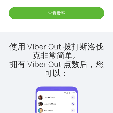
查看费率
使用 Viber Out 拨打斯洛伐
克非常简单。
拥有 Viber Out 点数后，您
可以：