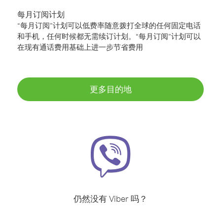
每月订阅计划
“每月订阅”计划可以低费率随意拨打全球的任何固定电话
和手机，任何时候都无需续订计划。“每月订阅”计划可以
在现有通话费用基础上进一步节省费用
更多目的地
仍然没有 Viber 吗？