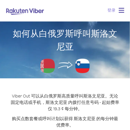
登录
Togg
navig
如何从白俄罗斯呼叫斯洛文
尼亚
Viber Out 可以从白俄罗斯高质量呼叫斯洛文尼亚。
无论
固定电话或手机，斯洛文尼亚 内拨打任意号码 - 起始费率
仅 19.3 ¢ 每分钟。
购买点数套餐或呼叫计划以获得 斯洛文尼亚 的每分钟最
优费率。