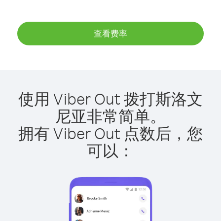
查看费率
使用 Viber Out 拨打斯洛文
尼亚非常简单。
拥有 Viber Out 点数后，您
可以：