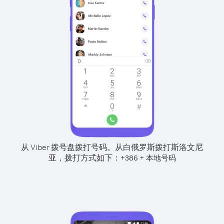
从 Viber 拨号盘拨打号码。
从白俄罗斯拨打斯洛文尼
亚，拨打方式如下：
+
+
386
本地号码