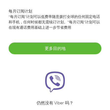
每月订阅计划
“每月订阅”计划可以低费率随意拨打全球的任何固定电话
和手机，任何时候都无需续订计划。“每月订阅”计划可以
在现有通话费用基础上进一步节省费用
更多目的地
仍然没有 Viber 吗？