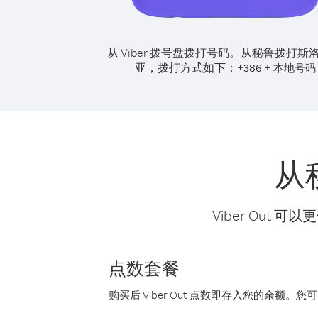
从 Viber 拨号盘拨打号码。
从秘鲁拨打斯
亚，拨打方式如下：
+
+
386
本地号码
从
Viber Ou
点数套餐
购买后 Viber Out 点数即存入您的余额。