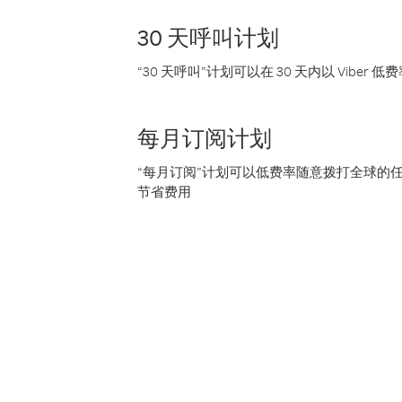
30 天呼叫计划
“30 天呼叫”计划可以在 30 天内以 Vibe
每月订阅计划
“每月订阅”计划可以低费率随意拨打全球的
节省费用