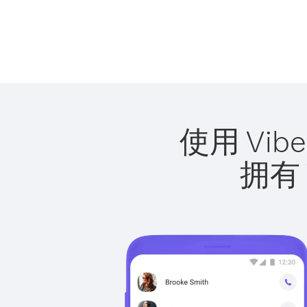
使用 Vi
拥有 