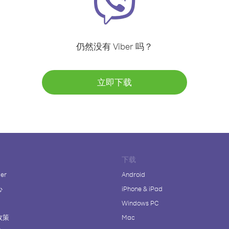
仍然没有 Viber 吗？
立即下载
下载
er
Android
心
iPhone & iPad
Windows PC
政策
Mac