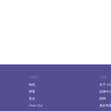
VIBER
公司
特性
关于 Vib
博客
品牌中
安全
招聘
Viber Out
条款和