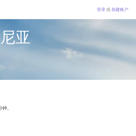
登录
或
创建账户
文尼亚
每分钟。