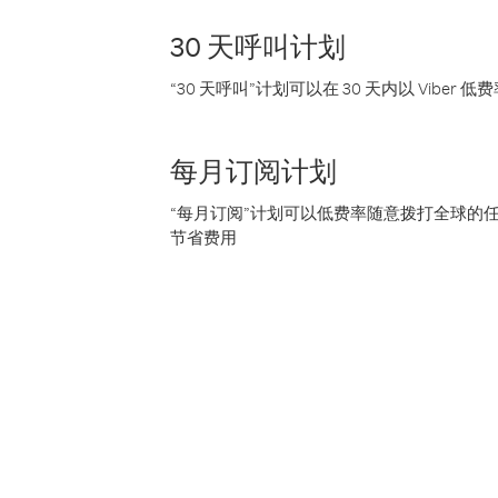
30 天呼叫计划
“30 天呼叫”计划可以在 30 天内以 Vibe
每月订阅计划
“每月订阅”计划可以低费率随意拨打全球的
节省费用