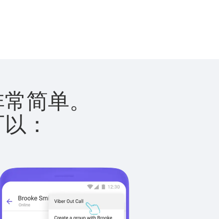
亚非常简单。
您可以：