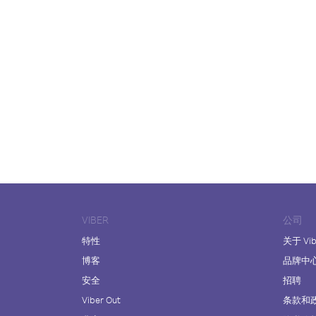
VIBER
公司
特性
关于 Vib
博客
品牌中
安全
招聘
Viber Out
条款和