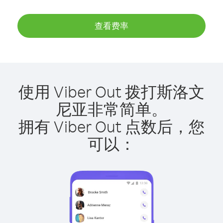
查看费率
使用 Viber Out 拨打斯洛文
尼亚非常简单。
拥有 Viber Out 点数后，您
可以：