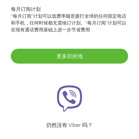
每月订阅计划
“每月订阅”计划可以低费率随意拨打全球的任何固定电话
和手机，任何时候都无需续订计划。“每月订阅”计划可以
在现有通话费用基础上进一步节省费用
更多目的地
仍然没有 Viber 吗？