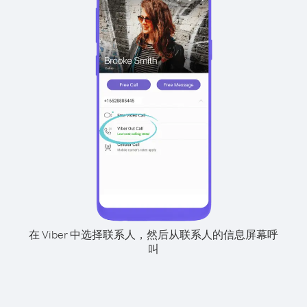
在 Viber 中选择联系人，然后从联系人的信息屏幕呼
叫