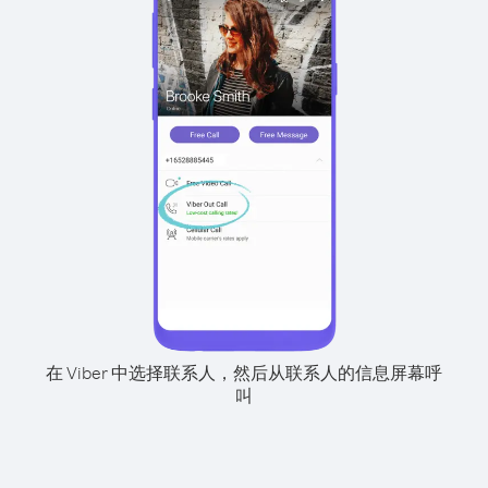
在 Viber 中选择联系人，然后从联系人的信息屏幕呼
叫