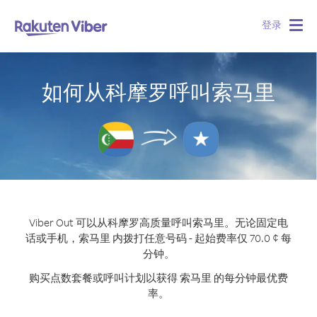
登录
Togg
navig
如何从科摩罗呼叫索马里
Viber Out 可以从科摩罗高质量呼叫索马里。
无论固定电
话或手机，索马里 内拨打任意号码 - 起始费率仅 70.0 ¢ 每
分钟。
购买点数套餐或呼叫计划以获得 索马里 的每分钟最优费
率。