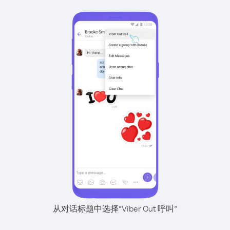
从对话标题中选择“Viber Out 呼叫”