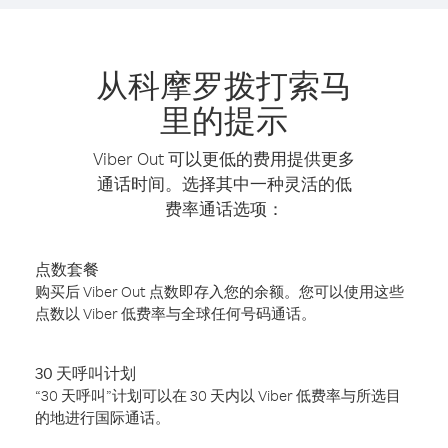
从科摩罗拨打索马
里的提示
Viber Out 可以更低的费用提供更多
通话时间。选择其中一种灵活的低
费率通话选项：
点数套餐
购买后 Viber Out 点数即存入您的余额。您可以使用这些
点数以 Viber 低费率与全球任何号码通话。
30 天呼叫计划
“30 天呼叫”计划可以在 30 天内以 Viber 低费率与所选目
的地进行国际通话。