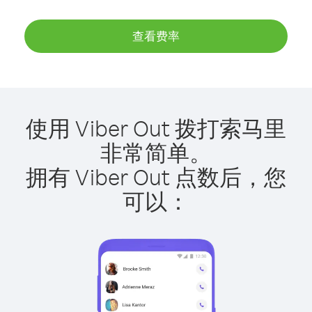
查看费率
使用 Viber Out 拨打索马里
非常简单。
拥有 Viber Out 点数后，您
可以：