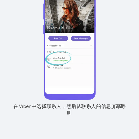
在 Viber 中选择联系人，然后从联系人的信息屏幕呼
叫