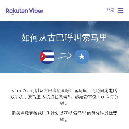
登录
Togg
navig
如何从古巴呼叫索马里
Viber Out 可以从古巴高质量呼叫索马里。
无论固定电话
或手机，索马里 内拨打任意号码 - 起始费率仅 70.0 ¢ 每分
钟。
购买点数套餐或呼叫计划以获得 索马里 的每分钟最优费
率。