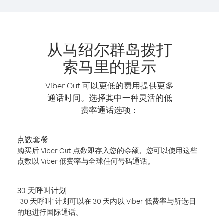
从马绍尔群岛拨打
索马里的提示
Viber Out 可以更低的费用提供更多
通话时间。选择其中一种灵活的低
费率通话选项：
点数套餐
购买后 Viber Out 点数即存入您的余额。您可以使用这些
点数以 Viber 低费率与全球任何号码通话。
30 天呼叫计划
“30 天呼叫”计划可以在 30 天内以 Viber 低费率与所选目
的地进行国际通话。