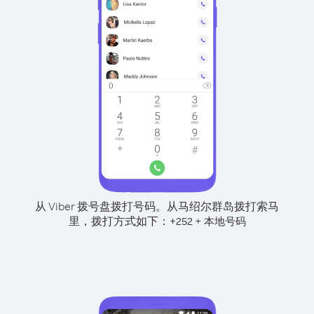
从 Viber 拨号盘拨打号码。
从马绍尔群岛拨打索马
里，拨打方式如下：
+
+
252
本地号码