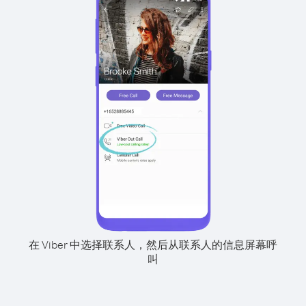
在 Viber 中选择联系人，然后从联系人的信息屏幕呼
叫