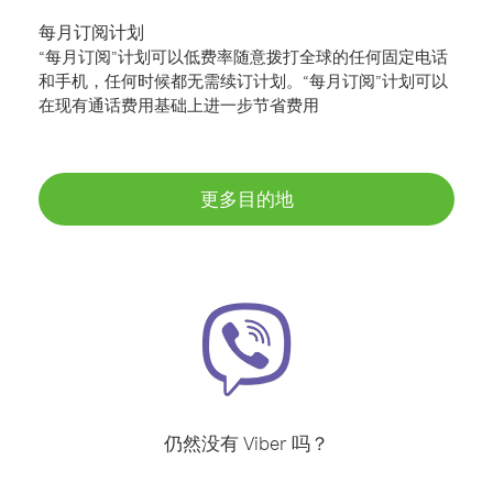
每月订阅计划
“每月订阅”计划可以低费率随意拨打全球的任何固定电话
和手机，任何时候都无需续订计划。“每月订阅”计划可以
在现有通话费用基础上进一步节省费用
更多目的地
仍然没有 Viber 吗？