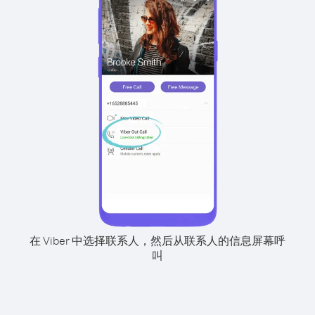
在 Viber 中选择联系人，然后从联系人的信息屏幕呼
叫