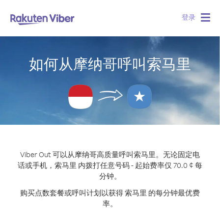
登录
Togg
navig
如何从摩纳哥呼叫索马里
Viber Out 可以从摩纳哥高质量呼叫索马里。
无论固定电
话或手机，索马里 内拨打任意号码 - 起始费率仅 70.0 ¢ 每
分钟。
购买点数套餐或呼叫计划以获得 索马里 的每分钟最优费
率。