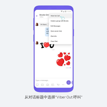
从对话标题中选择“Viber Out 呼叫”