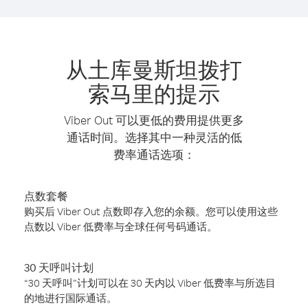
从土库曼斯坦拨打
索马里的提示
Viber Out 可以更低的费用提供更多
通话时间。选择其中一种灵活的低
费率通话选项：
点数套餐
购买后 Viber Out 点数即存入您的余额。您可以使用这些
点数以 Viber 低费率与全球任何号码通话。
30 天呼叫计划
“30 天呼叫”计划可以在 30 天内以 Viber 低费率与所选目
的地进行国际通话。