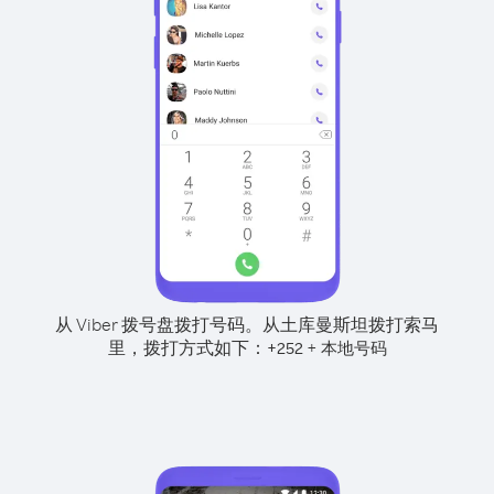
从 Viber 拨号盘拨打号码。
从土库曼斯坦拨打索马
里，拨打方式如下：
+
+
252
本地号码