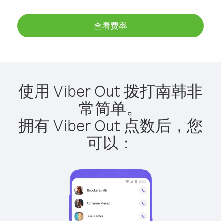
查看费率
使用 Viber Out 拨打南韩非
常简单。
拥有 Viber Out 点数后，您
可以：