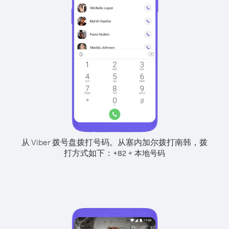
从 Viber 拨号盘拨打号码。
从塞内加尔拨打南韩，拨
打方式如下：
+
+
82
本地号码