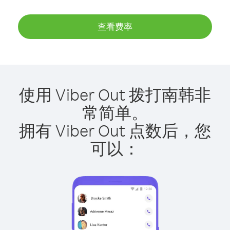
查看费率
使用 Viber Out 拨打南韩非
常简单。
拥有 Viber Out 点数后，您
可以：