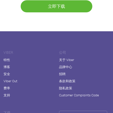
立即下载
VIBER
公司
特性
关于 Viber
博客
品牌中心
安全
招聘
Viber Out
条款和政策
费率
隐私政策
支持
Customer Complaints Code
下载