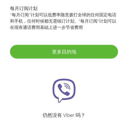
每月订阅计划
“每月订阅”计划可以低费率随意拨打全球的任何固定电话
和手机，任何时候都无需续订计划。“每月订阅”计划可以
在现有通话费用基础上进一步节省费用
更多目的地
仍然没有 Viber 吗？