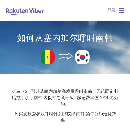
登录
Togg
navig
如何从塞内加尔呼叫南韩
Viber Out 可以从塞内加尔高质量呼叫南韩。
无论固定电
话或手机，南韩 内拨打任意号码 - 起始费率仅 2.9 ¢ 每分
钟。
购买点数套餐或呼叫计划以获得 南韩 的每分钟最优费
率。