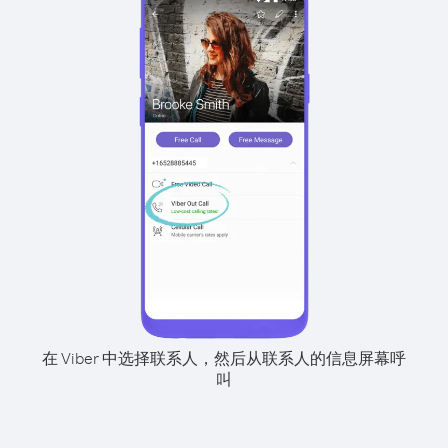
在 Viber 中选择联系人，然后从联系人的信息屏幕呼
叫