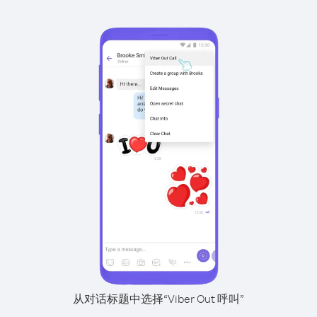
从对话标题中选择“Viber Out 呼叫”