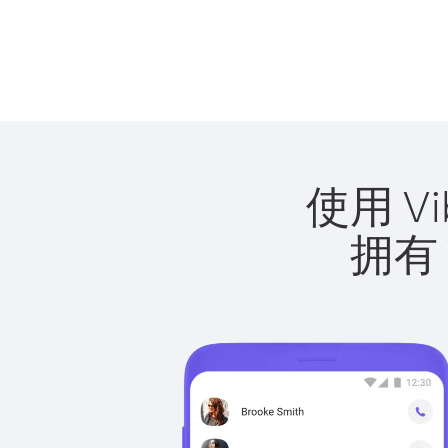
使用 V
拥有 