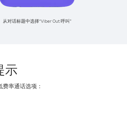
从对话标题中选择“Viber Out 呼叫”
提示
的低费率通话选项：