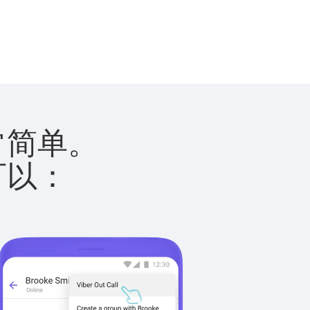
非常简单。
您可以：