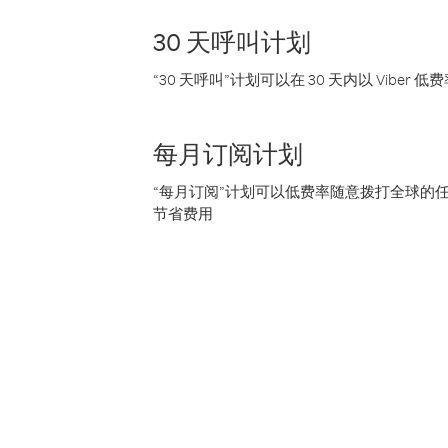
30 天呼叫计划
“30 天呼叫”计划可以在 30 天内以 Vibe
每月订阅计划
“每月订阅”计划可以低费率随意拨打全球的
节省费用