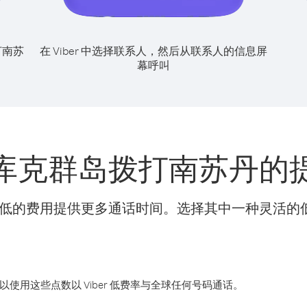
打南苏
在 Viber 中选择联系人，然后从联系人的信息屏
幕呼叫
库克群岛拨打南苏丹的
t 可以更低的费用提供更多通话时间。选择其中一种灵活
您可以使用这些点数以 Viber 低费率与全球任何号码通话。