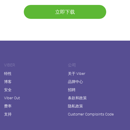
立即下载
VIBER
公司
特性
关于 Viber
博客
品牌中心
安全
招聘
Viber Out
条款和政策
费率
隐私政策
支持
Customer Complaints Code