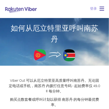
登录
Togg
navig
如何从厄立特里亚呼叫南苏
丹
Viber Out 可以从厄立特里亚高质量呼叫南苏丹。
无论固
定电话或手机，南苏丹 内拨打任意号码 - 起始费率仅 49.0
¢ 每分钟。
购买点数套餐或呼叫计划以获得 南苏丹 的每分钟最优费
率。