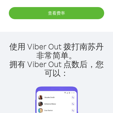
查看费率
使用 Viber Out 拨打南苏丹
非常简单。
拥有 Viber Out 点数后，您
可以：