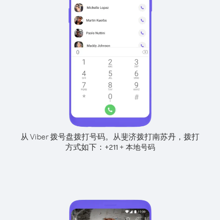
从 Viber 拨号盘拨打号码。
从斐济拨打南苏丹，拨打
方式如下：
+
+
211
本地号码