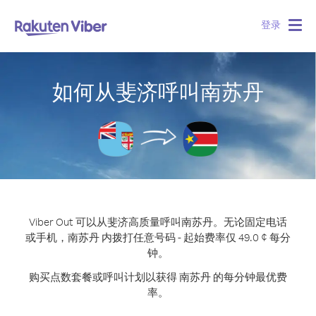
登录
Togg
navig
如何从斐济呼叫南苏丹
Viber Out 可以从斐济高质量呼叫南苏丹。
无论固定电话
或手机，南苏丹 内拨打任意号码 - 起始费率仅 49.0 ¢ 每分
钟。
购买点数套餐或呼叫计划以获得 南苏丹 的每分钟最优费
率。