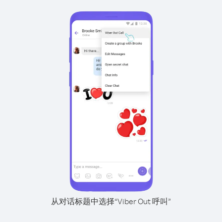
从对话标题中选择“Viber Out 呼叫”