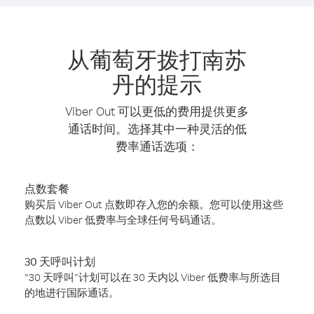
从葡萄牙拨打南苏
丹的提示
Viber Out 可以更低的费用提供更多
通话时间。选择其中一种灵活的低
费率通话选项：
点数套餐
购买后 Viber Out 点数即存入您的余额。您可以使用这些
点数以 Viber 低费率与全球任何号码通话。
30 天呼叫计划
“30 天呼叫”计划可以在 30 天内以 Viber 低费率与所选目
的地进行国际通话。