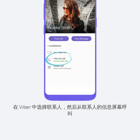
在 Viber 中选择联系人，然后从联系人的信息屏幕呼
叫