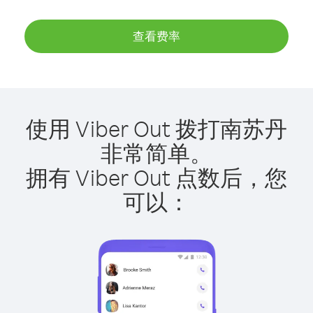
查看费率
使用 Viber Out 拨打南苏丹
非常简单。
拥有 Viber Out 点数后，您
可以：