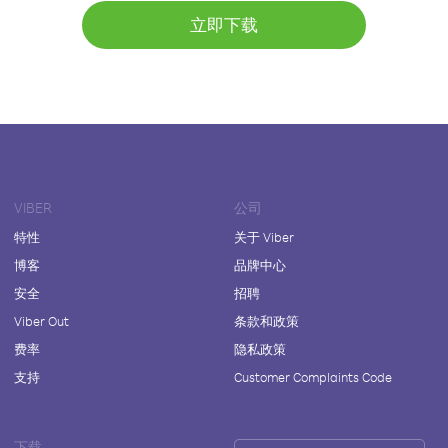
立即下载
VIBER
公司
特性
关于 Viber
博客
品牌中心
安全
招聘
Viber Out
条款和政策
费率
隐私政策
支持
Customer Complaints Code
下载