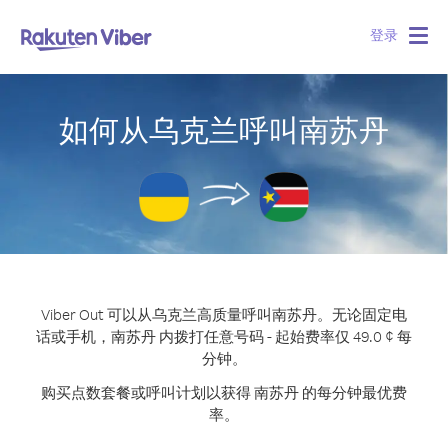
登录
Togg
navig
如何从乌克兰呼叫南苏丹
Viber Out 可以从乌克兰高质量呼叫南苏丹。
无论固定电
话或手机，南苏丹 内拨打任意号码 - 起始费率仅 49.0 ¢ 每
分钟。
购买点数套餐或呼叫计划以获得 南苏丹 的每分钟最优费
率。