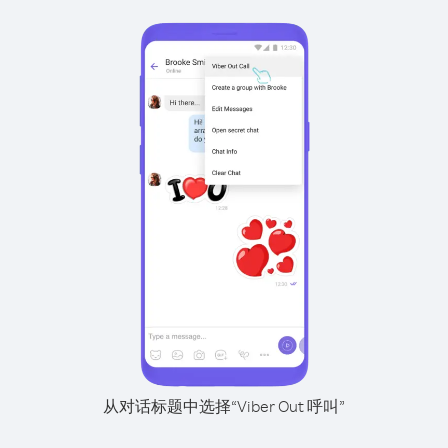
从对话标题中选择“Viber Out 呼叫”