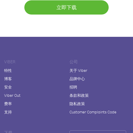
立即下载
VIBER
公司
特性
关于 Viber
博客
品牌中心
安全
招聘
Viber Out
条款和政策
费率
隐私政策
支持
Customer Complaints Code
下载