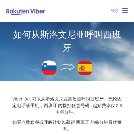
登录
Togg
navig
如何从斯洛文尼亚呼叫西班
牙
Viber Out 可以从斯洛文尼亚高质量呼叫西班牙。
无论固
定电话或手机，西班牙 内拨打任意号码 - 起始费率仅 2.3
¢ 每分钟。
购买点数套餐或呼叫计划以获得 西班牙 的每分钟最优费
率。