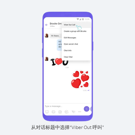
从对话标题中选择“Viber Out 呼叫”