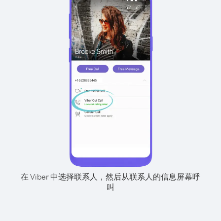
在 Viber 中选择联系人，然后从联系人的信息屏幕呼
叫