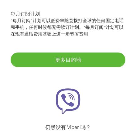
每月订阅计划
“每月订阅”计划可以低费率随意拨打全球的任何固定电话
和手机，任何时候都无需续订计划。“每月订阅”计划可以
在现有通话费用基础上进一步节省费用
更多目的地
仍然没有 Viber 吗？