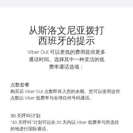
从斯洛文尼亚拨打
西班牙的提示
Viber Out 可以更低的费用提供更多
通话时间。选择其中一种灵活的低
费率通话选项：
点数套餐
购买后 Viber Out 点数即存入您的余额。您可以使用这些
点数以 Viber 低费率与全球任何号码通话。
30 天呼叫计划
“30 天呼叫”计划可以在 30 天内以 Viber 低费率与所选目
的地进行国际通话。