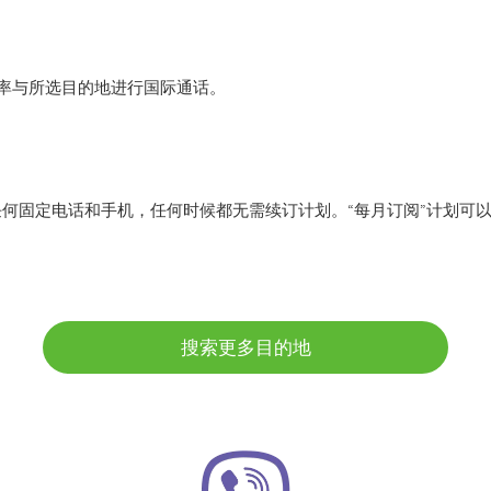
r 低费率与所选目的地进行国际通话。
任何固定电话和手机，任何时候都无需续订计划。“每月订阅”计划可
搜索更多目的地