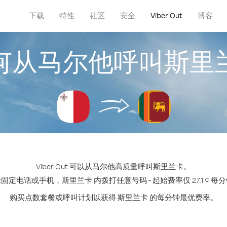
下载
特性
社区
安全
Viber Out
博客
何从马尔他呼叫斯里
Viber Out 可以从马尔他高质量呼叫斯里兰卡。
固定电话或手机，斯里兰卡 内拨打任意号码 - 起始费率仅 27.1 ¢ 每
购买点数套餐或呼叫计划以获得 斯里兰卡 的每分钟最优费率。