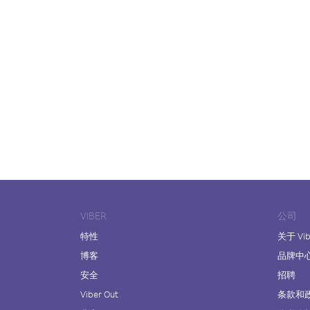
VIBER
公司
特性
关于 Vib
博客
品牌中
安全
招聘
Viber Out
条款和