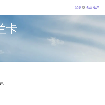
登录
或
创建账户
兰卡
分钟。