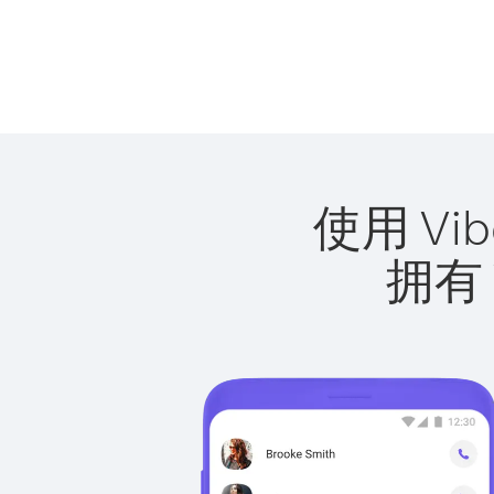
使用 Vi
拥有 