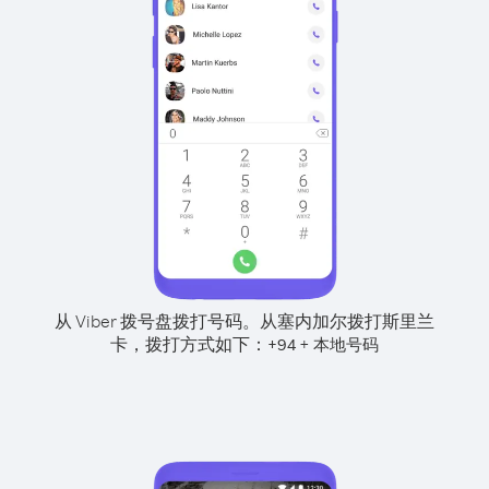
从 Viber 拨号盘拨打号码。
从塞内加尔拨打斯里兰
卡，拨打方式如下：
+
+
94
本地号码