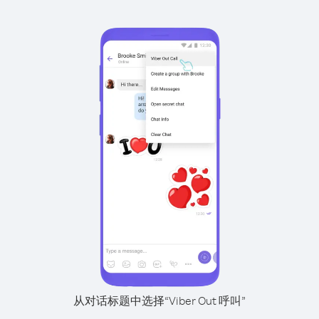
从对话标题中选择“Viber Out 呼叫”