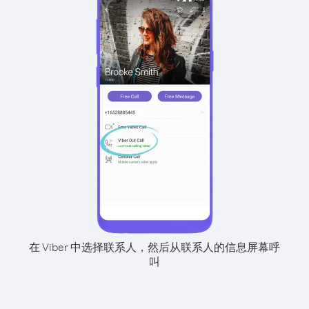
在 Viber 中选择联系人，然后从联系人的信息屏幕呼
叫