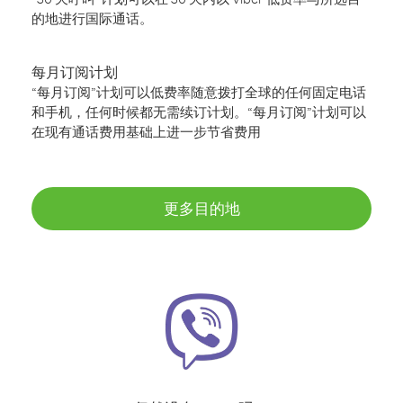
的地进行国际通话。
每月订阅计划
“每月订阅”计划可以低费率随意拨打全球的任何固定电话
和手机，任何时候都无需续订计划。“每月订阅”计划可以
在现有通话费用基础上进一步节省费用
更多目的地