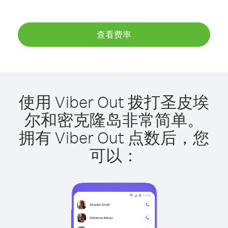
查看费率
使用 Viber Out 拨打圣皮埃
尔和密克隆岛非常简单。
拥有 Viber Out 点数后，您
可以：