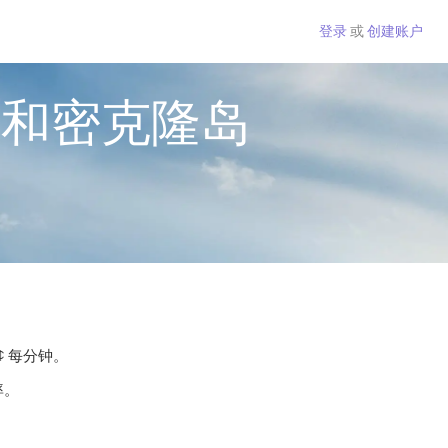
登录
或
创建账户
尔和密克隆岛
¢ 每分钟。
率。