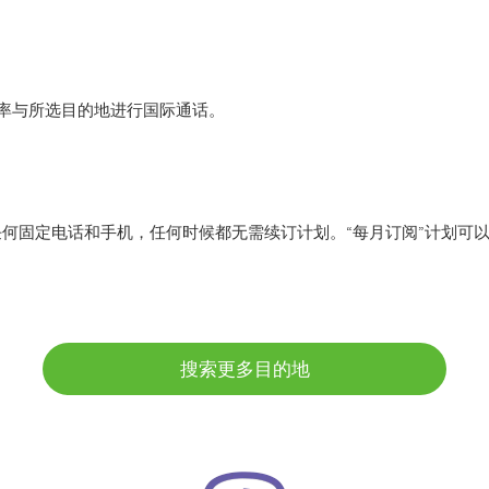
r 低费率与所选目的地进行国际通话。
任何固定电话和手机，任何时候都无需续订计划。“每月订阅”计划可
搜索更多目的地