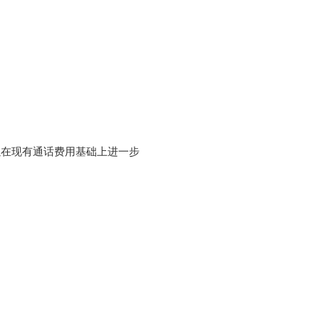
以在现有通话费用基础上进一步