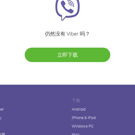
仍然没有 Viber 吗？
立即下载
下载
er
Android
心
iPhone & iPad
Windows PC
政策
Mac