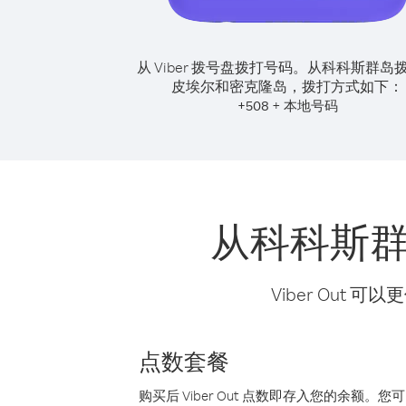
从 Viber 拨号盘拨打号码。
从科科斯群岛
皮埃尔和密克隆岛，拨打方式如下：
+
+
508
本地号码
从科科斯
Viber Ou
点数套餐
购买后 Viber Out 点数即存入您的余额。