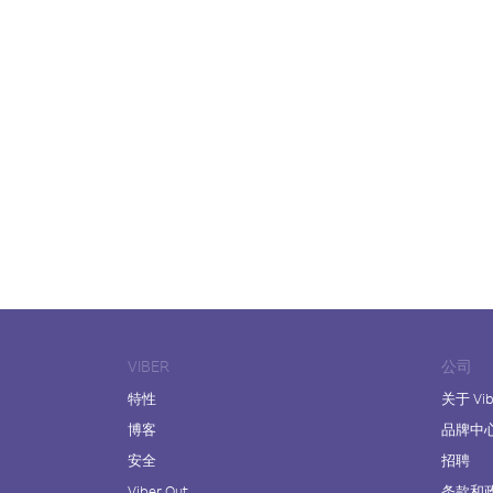
VIBER
公司
特性
关于 Vib
博客
品牌中
安全
招聘
Viber Out
条款和