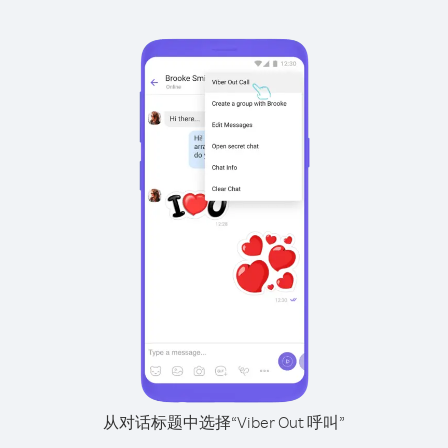
从对话标题中选择“Viber Out 呼叫”