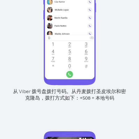
从 Viber 拨号盘拨打号码。
从丹麦拨打圣皮埃尔和密
克隆岛，拨打方式如下：
+
+
508
本地号码