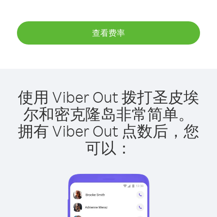
查看费率
使用 Viber Out 拨打圣皮埃
尔和密克隆岛非常简单。
拥有 Viber Out 点数后，您
可以：