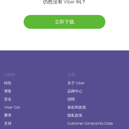
仍然没有 Viber 吗？
立即下载
VIBER
公司
特性
关于 Viber
博客
品牌中心
安全
招聘
Viber Out
条款和政策
费率
隐私政策
支持
Customer Complaints Code