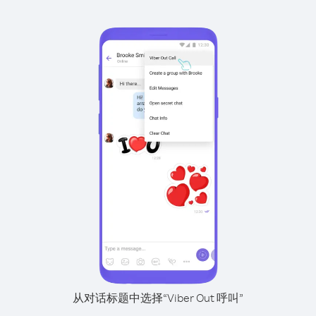
从对话标题中选择“Viber Out 呼叫”