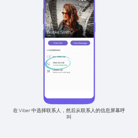
在 Viber 中选择联系人，然后从联系人的信息屏幕呼
叫