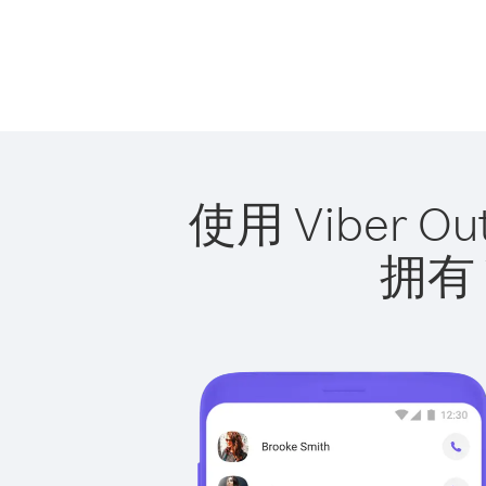
使用 Vibe
拥有 