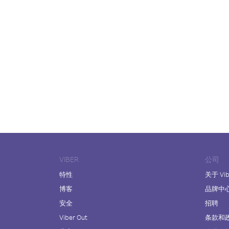
VIBER
公司
特性
关于 Vib
博客
品牌中
安全
招聘
Viber Out
条款和