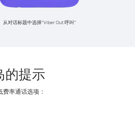
从对话标题中选择“Viber Out 呼叫”
岛的提示
的低费率通话选项：