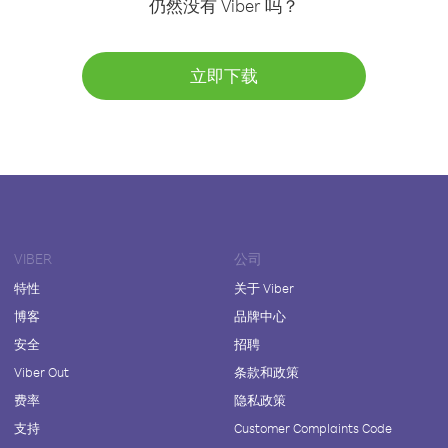
仍然没有 Viber 吗？
立即下载
VIBER
公司
特性
关于 Viber
博客
品牌中心
安全
招聘
Viber Out
条款和政策
费率
隐私政策
支持
Customer Complaints Code