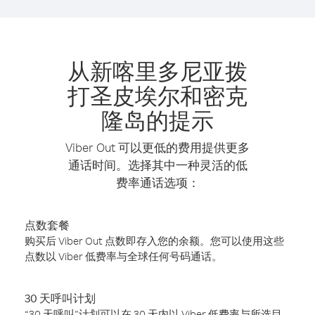
从新喀里多尼亚拨
打圣皮埃尔和密克
隆岛的提示
Viber Out 可以更低的费用提供更多
通话时间。选择其中一种灵活的低
费率通话选项：
点数套餐
购买后 Viber Out 点数即存入您的余额。您可以使用这些
点数以 Viber 低费率与全球任何号码通话。
30 天呼叫计划
“30 天呼叫”计划可以在 30 天内以 Viber 低费率与所选目