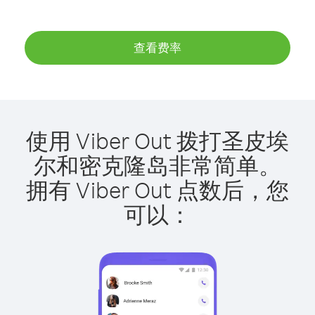
查看费率
使用 Viber Out 拨打圣皮埃
尔和密克隆岛非常简单。
拥有 Viber Out 点数后，您
可以：