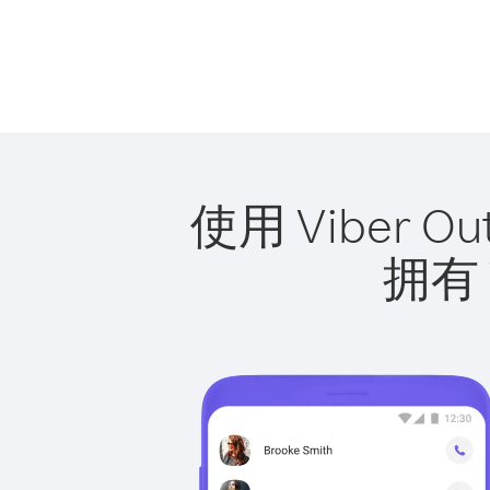
使用 Vibe
拥有 