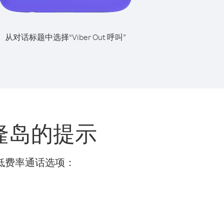
从对话标题中选择“Viber Out 呼叫”
隆岛的提示
的低费率通话选项：