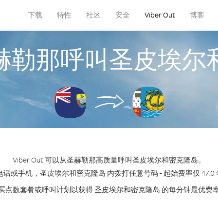
下载
特性
社区
安全
Viber Out
博客
赫勒那呼叫圣皮埃尔
Viber Out 可以从圣赫勒那高质量呼叫圣皮埃尔和密克隆岛。
话或手机，圣皮埃尔和密克隆岛 内拨打任意号码 - 起始费率仅 47.0 
买点数套餐或呼叫计划以获得 圣皮埃尔和密克隆岛 的每分钟最优费