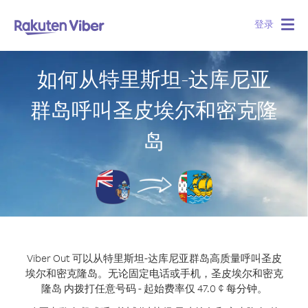
登录
Togg
navig
如何从特里斯坦-达库尼亚
群岛呼叫圣皮埃尔和密克隆
岛
Viber Out 可以从特里斯坦-达库尼亚群岛高质量呼叫圣皮
埃尔和密克隆岛。
无论固定电话或手机，圣皮埃尔和密克
隆岛 内拨打任意号码 - 起始费率仅 47.0 ¢ 每分钟。