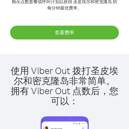
购买点数套餐或呼叫计划以获得 圣皮埃尔和密克隆岛 的
每分钟最优费率。
查看费率
使用 Viber Out 拨打圣皮埃
尔和密克隆岛非常简单。
拥有 Viber Out 点数后，您
可以：