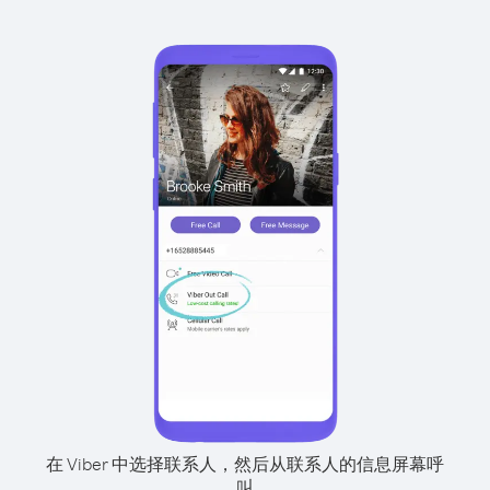
在 Viber 中选择联系人，然后从联系人的信息屏幕呼
叫