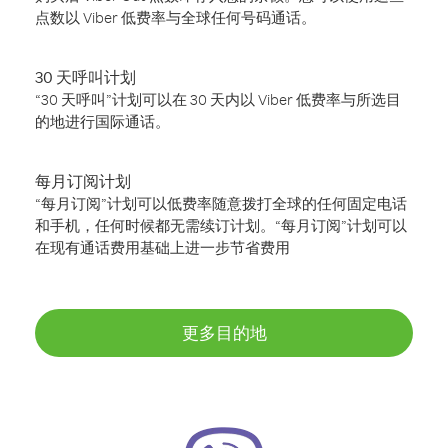
点数以 Viber 低费率与全球任何号码通话。
30 天呼叫计划
“30 天呼叫”计划可以在 30 天内以 Viber 低费率与所选目
的地进行国际通话。
每月订阅计划
“每月订阅”计划可以低费率随意拨打全球的任何固定电话
和手机，任何时候都无需续订计划。“每月订阅”计划可以
在现有通话费用基础上进一步节省费用
更多目的地