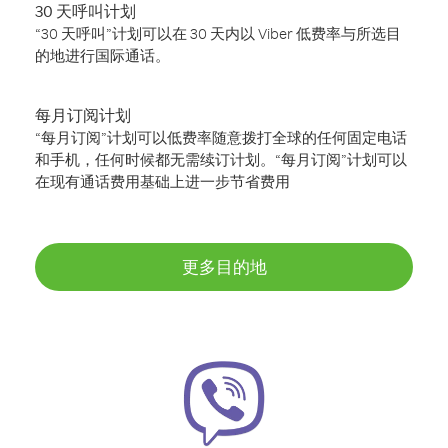
30 天呼叫计划
“30 天呼叫”计划可以在 30 天内以 Viber 低费率与所选目
的地进行国际通话。
每月订阅计划
“每月订阅”计划可以低费率随意拨打全球的任何固定电话
和手机，任何时候都无需续订计划。“每月订阅”计划可以
在现有通话费用基础上进一步节省费用
更多目的地