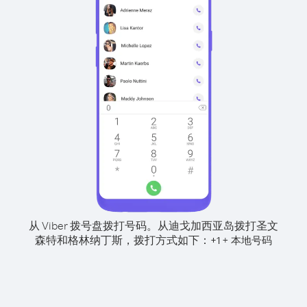
从 Viber 拨号盘拨打号码。
从迪戈加西亚岛拨打圣文
森特和格林纳丁斯，拨打方式如下：
+
+
1
本地号码