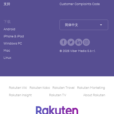
支持
Customer Complaints Code
下载
简体中文
Android
iPhone & iPad
Windows PC
Mac
©
2026
Viber Media S.à r.l.
Linux
Rakuten Viki
Rakuten Kobo
Rakuten Travel
Rakuten Marketing
Rakuten Insight
Rakuten TV
About Rakuten