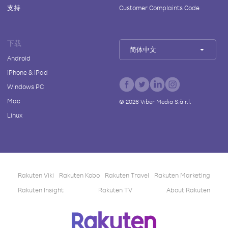
支持
Customer Complaints Code
下载
简体中文
Android
iPhone & iPad
Windows PC
Mac
©
2026
Viber Media S.à r.l.
Linux
Rakuten Viki
Rakuten Kobo
Rakuten Travel
Rakuten Marketing
Rakuten Insight
Rakuten TV
About Rakuten