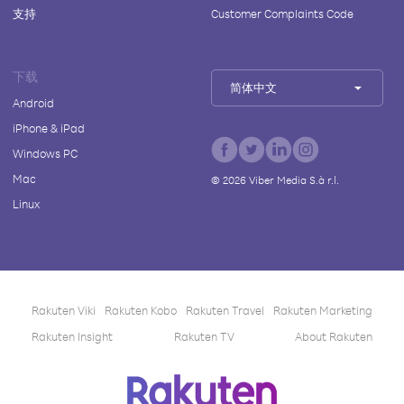
支持
Customer Complaints Code
下载
简体中文
Android
iPhone & iPad
Windows PC
Mac
©
2026
Viber Media S.à r.l.
Linux
Rakuten Viki
Rakuten Kobo
Rakuten Travel
Rakuten Marketing
Rakuten Insight
Rakuten TV
About Rakuten